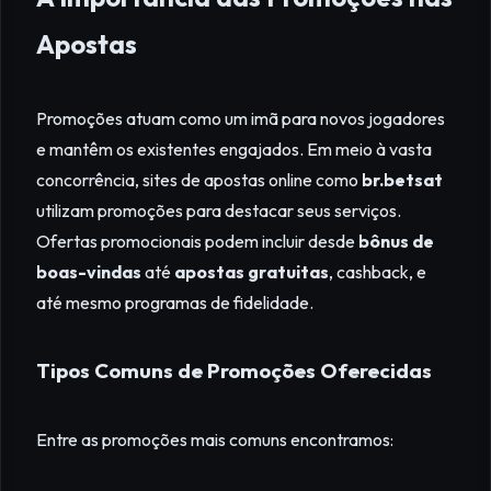
Apostas
Promoções atuam como um imã para novos jogadores
e mantêm os existentes engajados. Em meio à vasta
concorrência, sites de apostas online como
br.betsat
utilizam promoções para destacar seus serviços.
Ofertas promocionais podem incluir desde
bônus de
boas-vindas
até
apostas gratuitas
, cashback, e
até mesmo programas de fidelidade.
Tipos Comuns de Promoções Oferecidas
Entre as promoções mais comuns encontramos: