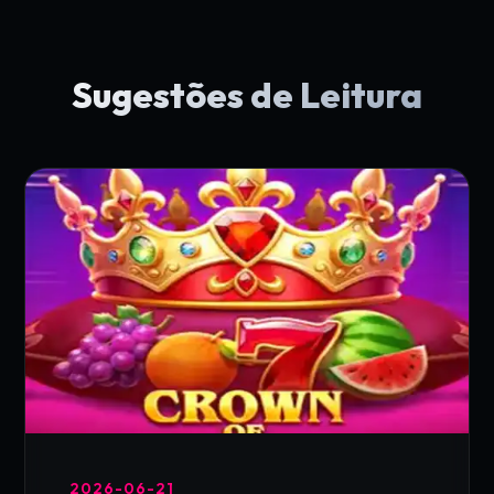
Sugestões de Leitura
2026-06-21