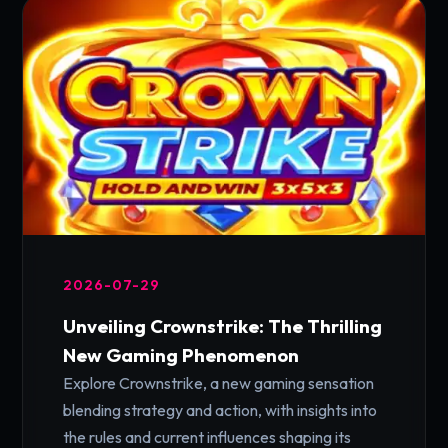
2026-07-29
Unveiling Crownstrike: The Thrilling
New Gaming Phenomenon
Explore Crownstrike, a new gaming sensation
blending strategy and action, with insights into
the rules and current influences shaping its