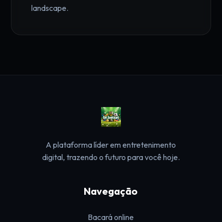
landscape.
A plataforma líder em entretenimento
digital, trazendo o futuro para você hoje.
Navegação
Bacará online