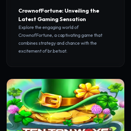
CrownofFortune: Unveiling the
Latest Gaming Sensation
Explore the engaging world of
CrownofFortune, a captivating game that
combines strategy and chance with the
excitement of br.betsat.