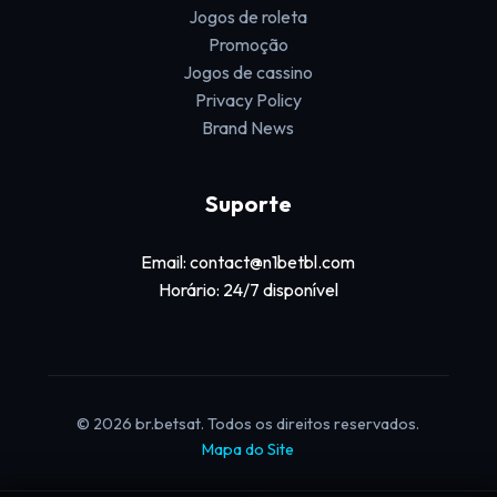
Jogos de roleta
Promoção
Jogos de cassino
Privacy Policy
Brand News
Suporte
Email: contact@n1betbl.com
Horário: 24/7 disponível
© 2026 br.betsat. Todos os direitos reservados.
Mapa do Site