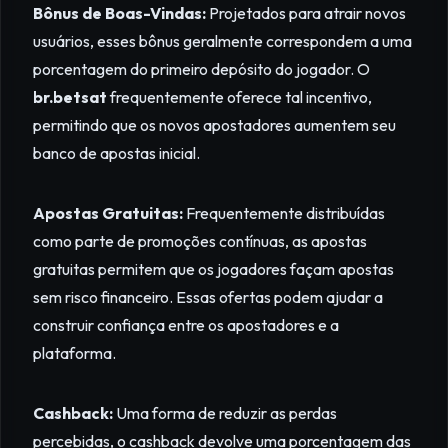
Bônus de Boas-Vindas:
Projetados para atrair novos
usuários, esses bônus geralmente correspondem a uma
porcentagem do primeiro depósito do jogador. O
br.betsat
frequentemente oferece tal incentivo,
permitindo que os novos apostadores aumentem seu
banco de apostas inicial.
Apostas Gratuitas:
Frequentemente distribuídas
como parte de promoções contínuas, as apostas
gratuitas permitem que os jogadores façam apostas
sem risco financeiro. Essas ofertas podem ajudar a
construir confiança entre os apostadores e a
plataforma.
Cashback:
Uma forma de reduzir as perdas
percebidas, o cashback devolve uma porcentagem das